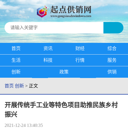
首页
资讯
财经
综合
生活
科技
行情
服务
创新
政策
供销
首页
创新
> 正文
开展传统手工业等特色项目助推民族乡村
振兴
2021-12-24 13:40:35