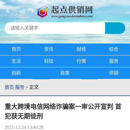
首页
资讯
财经
综合
生活
科技
行情
服务
创新
政策
供销
首页
服务
> 正文
重大跨境电信网络诈骗案一审公开宣判 首
犯获无期徒刑
2021-12-24 13:40:28