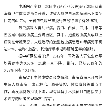
中新网
西宁12月23日电 (记者 张添福)记者23日从青
海省卫生健康委员会获悉，该省人群包虫病患病率已下降至
目前的0.17%，全省包虫病严重流行态势得到了有效遏制。
包虫病是人兽共患病，青海、西藏、四川、甘肃等
省区是中国包虫病主要流行区，其中，泡型包虫病九成以上
病例在青藏高原，未经治疗的泡型包虫病患者10年病死率高
达94%，被称“虫癌”，其治疗手术堪称肝脏医学的巅峰。
据
中新网
记者了解，2012年，青海省人群包虫病平
均患病率为0.63%，之后一直下降，目前，已从2019年的
0.29%下降至0.17%。
青海省卫生健康委员会发布称，青海省深入开展包
虫病人群查病、患者救治、源头管控、健康宣教等重点工
作，新发病例数持续下降，现有具备手术指征且自愿接受手
术治疗的患者实现动态“清零”。
据悉，今年，青海省组织召开省重大疾病和地方病