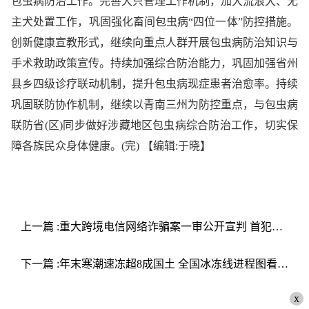
包虫病防治工作。完善犬只管理工作机制，加大流浪犬、无
主犬处置工作，巩固强化畜间包虫病“四位一体”防控措施。
创新健康宣教形式，继续向重点人群开展包虫病防治知识与
手术救助政策宣传。持续加强综合防治能力，巩固加强省州
县乡四级诊疗联动机制，提升包虫病现症患者治愈率。持续
巩固联防协作机制，继续以青南三州为防控重点，与包虫病
联防省(区)同步做好涉藏地区包虫病综合防治工作，切实保
障各族民众身体健康。(完)
【编辑:于晓】
上一篇 :重大跨境电信网络诈骗案一审公开宣判 首犯获无期徒刑
下一篇 :年末寒潮速冻超8成国土 全国冰冻线进程图看你家何时被“冻”
x