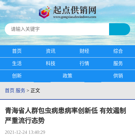
首页
资讯
财经
综合
生活
科技
行情
服务
创新
政策
供销
首页
服务
> 正文
青海省人群包虫病患病率创新低 有效遏制
严重流行态势
2021-12-24 13:40:29