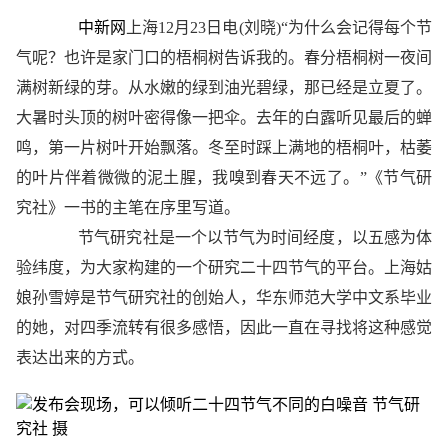
中新网
上海12月23日电(刘晓)“为什么会记得每个节
气呢？也许是家门口的梧桐树告诉我的。春分梧桐树一夜间
满树新绿的芽。从水嫩的绿到油光碧绿，那已经是立夏了。
大暑时头顶的树叶密得像一把伞。去年的白露听见最后的蝉
鸣，第一片树叶开始飘落。冬至时踩上满地的梧桐叶，枯萎
的叶片伴着微微的泥土腥，我嗅到春天不远了。”《节气研
究社》一书的主笔在序里写道。
节气研究社是一个以节气为时间经度，以五感为体
验纬度，为大家构建的一个研究二十四节气的平台。上海姑
娘孙雪婷是节气研究社的创始人，华东师范大学中文系毕业
的她，对四季流转有很多感悟，因此一直在寻找将这种感觉
表达出来的方式。