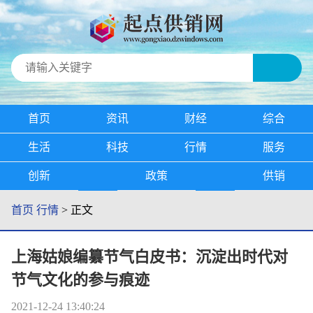
首页
资讯
财经
综合
生活
科技
行情
服务
创新
政策
供销
首页
行情
> 正文
上海姑娘编纂节气白皮书：沉淀出时代对
节气文化的参与痕迹
2021-12-24 13:40:24