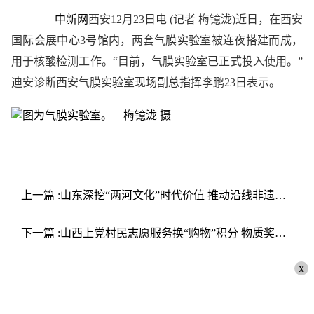
中新网
西安12月23日电 (记者 梅镱泷)近日，在西安
国际会展中心3号馆内，两套气膜实验室被连夜搭建而成，
用于核酸检测工作。“目前，气膜实验室已正式投入使用。”
迪安诊断西安气膜实验室现场副总指挥李鹏23日表示。
上一篇 :山东深挖“两河文化”时代价值 推动沿线非遗交流互鉴
下一篇 :山西上党村民志愿服务换“购物”积分 物质奖励培育文明乡风
x