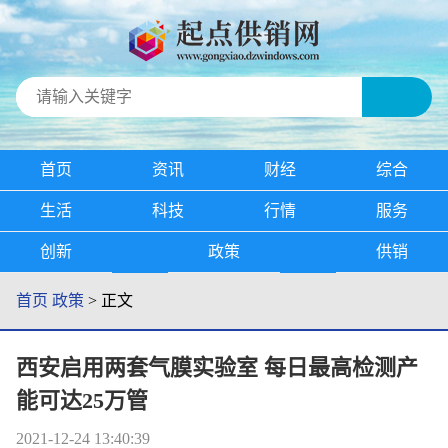
首页
资讯
财经
综合
生活
科技
行情
服务
创新
政策
供销
首页
政策
> 正文
西安启用两套气膜实验室 每日最高检测产
能可达25万管
2021-12-24 13:40:39