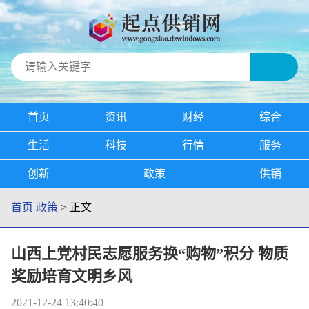
首页
资讯
财经
综合
生活
科技
行情
服务
创新
政策
供销
首页
政策
> 正文
山西上党村民志愿服务换“购物”积分 物质
奖励培育文明乡风
2021-12-24 13:40:40