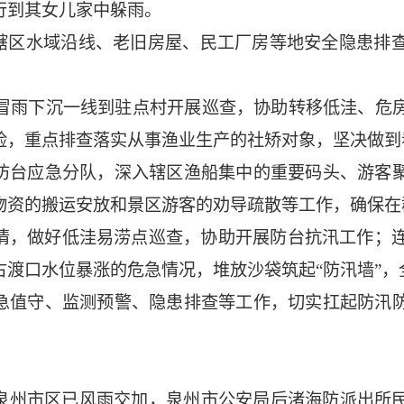
行到其女儿家中躲雨。
对辖区水域沿线、老旧房屋、民工厂房等地安全隐患排
夜冒雨下沉一线到驻点村开展巡查，协助转移低洼、危
险，重点排查落实从事渔业生产的社矫对象，坚决做到
防台应急分队，深入辖区渔船集中的重要码头、游客
物资的搬运安放和景区游客的劝导疏散等工作，确保在
情，做好低洼易涝点巡查，协助开展防台抗汛工作；连
古渡口水位暴涨的危急情况，堆放沙袋筑起“防汛墙”，
急值守、监测预警、隐患排查等工作，切实扛起防汛
许，泉州市区已风雨交加，泉州市公安局后渚海防派出