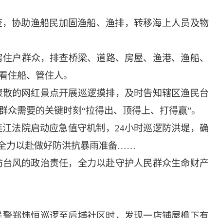
查，协助渔船民加固渔船、渔排，转移海上人员及物
房住户群众，排查桥梁、道路、房屋、渔港、渔船、
看住船、管住人。
聚散的网红景点开展巡逻摸排，及时告知辖区渔民台
群众需要的关键时刻“拉得出、顶得上、打得赢”。
江法院启动应急值守机制，24小时巡逻防洪堤，确
全力以赴做好防洪抗暴雨准备……
防台风的政治责任，全力以赴守护人民群众生命财产
所民警郑炜恒巡逻至后埔社区时，发现一店铺屋檐下有