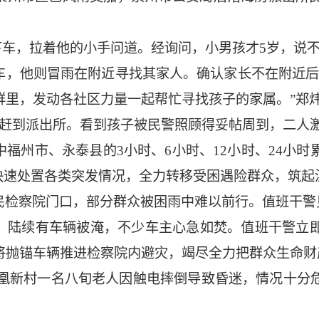
下车，拉着他的小手问道。经询问，小男孩才5岁，说
车，他则冒雨在附近寻找其家人。确认家长不在附近后
群里，发动各社区力量一起帮忙寻找孩子的家属。”郑
匆赶到派出所。看到孩子被民警照顾得妥帖周到，二人
福州市、永泰县的3小时、6小时、12小时、24小
快速处置各类突发情况，全力转移受困遇险群众，筑起
人民检察院门口，部分群众被困雨中难以前行。值班干
，陆续有车辆被淹，不少车主心急如焚。值班干警立
将抛锚车辆推进检察院内避灾，竭尽全力把群众生命财
1号凤凰新村一名八旬老人因触电摔倒导致昏迷，情况十