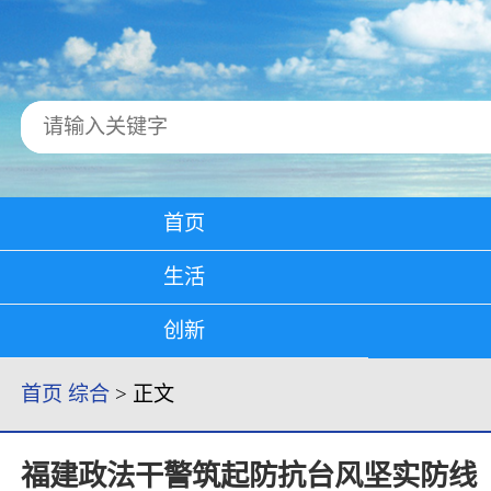
首页
生活
创新
首页
综合
> 正文
​福建政法干警筑起防抗台风坚实防线