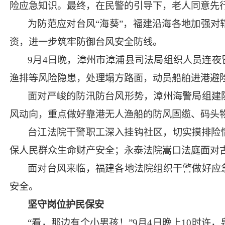
险应急知识。最终，在民警的引导下，老人同意先
为防范应对台风“海葵”，福建沿海各地加强
资，进一步筑牢防御台风安全防线。
9月4日晚，漳州市漳浦县司法局组织人员连
渔排等风险隐患，处理塌方路面，动员船舶进港避
面对严峻的防汛防台风形势，漳州海警局组建
风动向，重点做好靠港无人渔船的防风固缆、码头
台江法院干警职工深入挂钩社区，切实摸排险
保人民群众生命财产安全；永泰法院嵩口法庭面对
面对台风来临，福建各地法院组织干警做好应
安全。
坚守岗位护民保安
“看，那边有个小男孩！”9月4日晚上10时