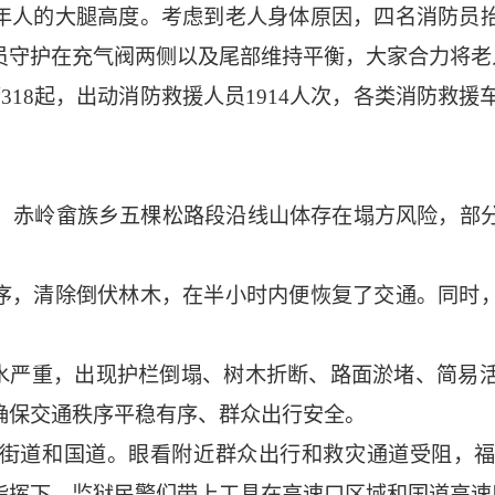
年人的大腿高度。考虑到老人身体原因，四名消防员
员守护在充气阀两侧以及尾部维持平衡，大家合力将老
318起，出动消防救援人员1914人次，各类消防救援车
大，赤岭畲族乡五棵松路段沿线山体存在塌方风险，部
序，清除倒伏林木，在半小时内便恢复了交通。同时
积水严重，出现护栏倒塌、树木折断、路面淤堵、简易
确保交通秩序平稳有序、群众出行安全。
街道和国道。眼看附近群众出行和救灾通道受阻，福
指挥下，监狱民警们带上工具在高速口区域和国道高速