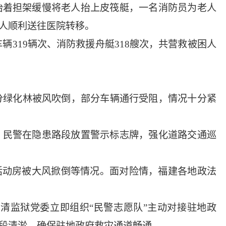
抬着担架缓慢将老人抬上皮筏艇，一名消防员为老人
人顺利送往医院转移。
辆319辆次、消防救援舟艇318艘次，共营救被困人
分绿化林被风吹倒，部分车辆通行受阻，情况十分紧
，民警在隐患路段放置警示标志牌，强化道路交通巡
活动房被大风掀倒等情况。面对险情，福建各地政法
清监狱党委立即组织“民警志愿队”主动对接驻地政
段清淤，确保驻地政府救灾通道畅通。