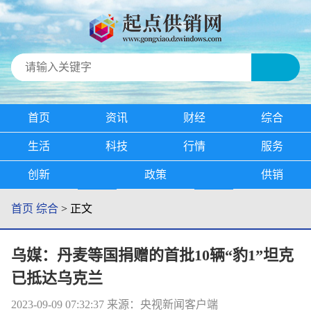
首页
资讯
财经
综合
生活
科技
行情
服务
创新
政策
供销
首页
综合
> 正文
乌媒：丹麦等国捐赠的首批10辆“豹1”坦克
已抵达乌克兰
2023-09-09 07:32:37
来源：央视新闻客户端