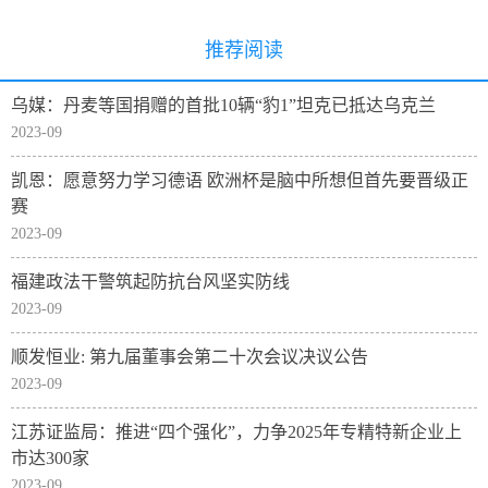
推荐阅读
乌媒：丹麦等国捐赠的首批10辆“豹1”坦克已抵达乌克兰
2023-09
凯恩：愿意努力学习德语 欧洲杯是脑中所想但首先要晋级正
赛
2023-09
​福建政法干警筑起防抗台风坚实防线
2023-09
顺发恒业: 第九届董事会第二十次会议决议公告
2023-09
江苏证监局：推进“四个强化”，力争2025年专精特新企业上
市达300家
2023-09