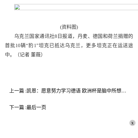
(资料图)
乌克兰国家通讯社8日报道，丹麦、德国和荷兰捐赠的
首批10辆“豹1”坦克已抵达乌克兰，更多坦克正在运送途
中。（记者 董薇）
上一篇 :凯恩：愿意努力学习德语 欧洲杯是脑中所想但首先要晋级正赛
下一篇 :最后一页
x