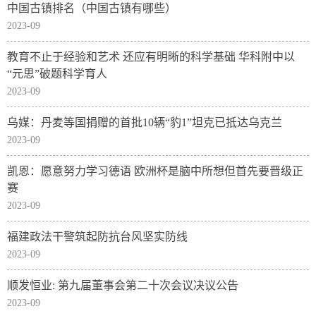
中国古镇排名（中国古镇有哪些）
2023-09
教育不止于经验和艺术 还应有明晰的科学基础 华科附中以
“元思”破题科学育人
2023-09
乌媒：丹麦等国捐赠的首批10辆“豹1”坦克已抵达乌克兰
2023-09
凯恩：愿意努力学习德语 欧洲杯是脑中所想但首先要晋级正
赛
2023-09
​福建政法干警筑起防抗台风坚实防线
2023-09
顺发恒业: 第九届董事会第二十次会议决议公告
2023-09