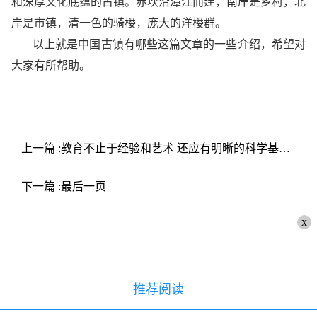
和深厚文化底蕴的古镇。赤坎沿潭江而建，南岸是乡村，北
岸是市镇，清一色的骑楼，庞大的洋楼群。
以上就是中国古镇有哪些这篇文章的一些介绍，希望对
大家有所帮助。
上一篇 :教育不止于经验和艺术 还应有明晰的科学基础 华科附中以“元思”破题科学育人
下一篇 :最后一页
x
推荐阅读