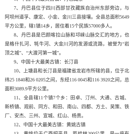
7、丹巴县位于四川西部甘孜藏族自治州东部旁边，与
阿坝州道孚、康定、小金、金川三县接壤。全县总面积5649
平方公里，辖1镇14乡，居住着15个民族57000多人。
8、丹巴县是巴颜喀拉山脉和邛崃山脉交汇的地方，也
是格什扎河、牦牛河、大金川河的发源或流路，被誉为“岩
顶之城”、“大渡河第一城”。
9、中国十大最美古镇：长汀县
10、上塘县和长汀县是福建省龙岩市所辖的县，位于北
纬25 1840和26 0205之间，东经116 0045和116 3920之间，总
面积3089.9平方公里。
11、全县辖11个镇7个乡：田卓、汀州、大通、古城、
新桥镇、观前、同方、和田、南山、四都、方土、吴策、铁
厂、安杰、三州、宣城、红山、杨贵。
12、中国十大最美古镇：黄姚古镇
13、黄姚位于广西昭平县，距桂林200公里。是一座有