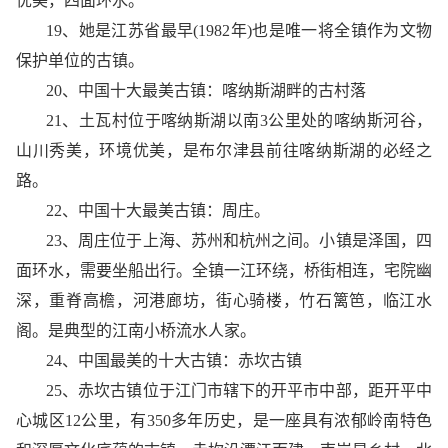
优美，四面环水。
19、她是江苏省最早(1982年)也是唯一将全镇作为文物
保护单位的古镇。
20、中国十大最美古镇：喀纳斯湖畔的古村落
21、土瓦村位于喀纳斯湖以南3公里处的喀纳斯河谷，
山川秀美，环境优美，是布尔津县前往喀纳斯湖的必经之
路。
22、中国十大最美古镇：周庄。
23、周庄位于上海、苏州和杭州之间。小镇是泽国，四
面环水，需要坐船出行。全镇一江环绕，桥街相连，宅院幽
深，重脊高檐，河港廊坊，街心骑楼，竹石篱笆，临江水
阁。是典型的江南小桥流水人家。
24、中国最美的十大古镇：赤坎古镇
25、赤坎古镇位于江门市辖下的开平市中部，距开平中
心城区12公里，有350多年历史，是一座具有浓郁岭南特色