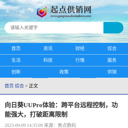
首页
资讯
财经
综合
生活
科技
行情
服务
创新
政策
供销
首页
综合
> 正文
向日葵UUPro体验：跨平台远程控制，功
能强大，打破距离限制
2023-09-09 14:35:09
来源：焦点数码